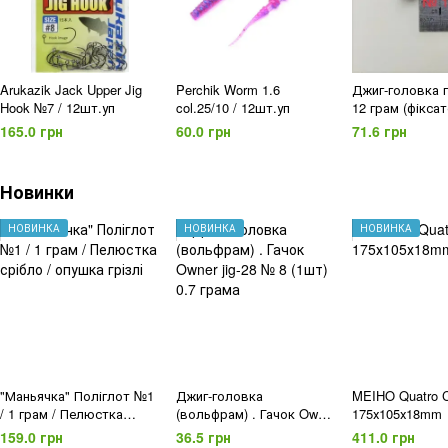
Arukazik Jack Upper Jig
Perchik Worm 1.6
Джиг-головка 
Hook №7 / 12шт.уп
col.25/10 / 12шт.уп
12 грам (фікса
пружина) Origin 
165.0 грн
60.0 грн
71.6 грн
(уп.5шт)
Новинки
НОВИНКА
НОВИНКА
НОВИНКА
"Маньячка" Поліглот №1
Джиг-головка
MEIHO Quatro 
/ 1 грам / Пелюстка
(вольфрам) . Гачок Owner
175х105х18mm
срібло / опушка грізлі
jig-28 № 8 (1шт) 0.7 грама
159.0 грн
36.5 грн
411.0 грн