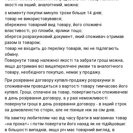
якості на інший, аналогічний, можна:
з моменту покупки минуло трохи більше 14 днів;
товар не використовувався;
збережено товарний вид товару, його споживчі
властивості, усі пломби, ярлики тощо;
зберігся розрахунковий документ, який споживач отримав
разом із товаром;
товар не входить до переліку товарів, які не підлягають
обміну.
Повернути товар належної якості та забрати гроші можна,
якщо дотримані всі вищеперелічені умови та аналогічного
товару, необхідного покупцю, немає у продажу.
При розірванні договору купівлі-продажу розрахунки зі
споживачем проводяться з вартості товару тимчасово його
купівлі. Гроші, сплачені за товар, повертаються споживачеві
в день розірвання договору, а у разі неможливості
повернути гроші в день розірвання договору - в інший строк
за домовленістю сторін, але не пізніше ніж за сім днів.
На замітку любителям час від часу брати в магазинах товар
«на прокат» і потім повертати його назад як не підійшовши:
в більшості випадків, якщо річ має товарний вигляд, в