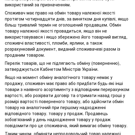
використаний за призначенням.
Споживач має право на обмін товару належної якості
протягом чотирнадцяти днів, за винятком дня купівлі, якщо
більш тривалий термін не оголошений продавцем. Обмін
товару належної якості провадиться, якщо він не
використовувався і якщо збережено його товарний вигляд,
споживчі властивості, пломби, ярлики, а також
розрахунковий документ, виданий споживачеві разом із
проданим товаром.
Перелік товарів, що не підлягають обміну (поверненню),
затверджується Кабінетом Міністрів України.
Якщо на момент обміну аналогічного товару немає у
продажу, споживач має право або придбати будь-які інші
товари з наявного асортименту з відповідним перерахунком
вартості, або розірвати договір та отримати назад гроші у
розмірі вартості поверненого товару, або здійснити обмін
товару на аналогічний при першому надходженні
відповідного товару. товару у продаж. Продавець
зобов'язаний у день надходження товару у продаж
повідомити про це споживача, який вимагає обміну товару.
Таким чином, обміняти непродовольчий товар належної