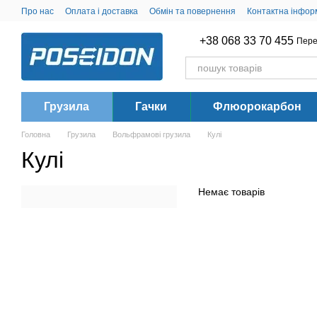
Перейти до основного контенту
Про нас
Оплата і доставка
Обмін та повернення
Контактна інфор
+38 068 33 70 455
Пере
Грузила
Гачки
Флюорокарбон
Головна
Грузила
Вольфрамові грузила
Кулі
Кулі
Немає товарів