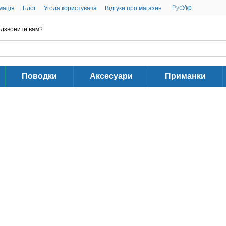
Рус
Укр
мація
Блог
Угода користувача
Відгуки про магазин
дзвонити вам?
Поводки
Аксесуари
Приманки