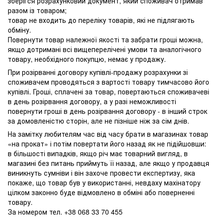
зберігся розрахунковий документ, який споживач отримав
разом із товаром;
товар не входить до переліку товарів, які не підлягають
обміну.
Повернути товар належної якості та забрати гроші можна,
якщо дотримані всі вищеперелічені умови та аналогічного
товару, необхідного покупцю, немає у продажу.
При розірванні договору купівлі-продажу розрахунки зі
споживачем проводяться з вартості товару тимчасово його
купівлі. Гроші, сплачені за товар, повертаються споживачеві
в день розірвання договору, а у разі неможливості
повернути гроші в день розірвання договору - в інший строк
за домовленістю сторін, але не пізніше ніж за сім днів.
На замітку любителям час від часу брати в магазинах товар
«на прокат» і потім повертати його назад як не підійшовши:
в більшості випадків, якщо річ має товарний вигляд, в
магазині без питань приймуть її назад, але якщо у продавця
виникнуть сумніви і він захоче провести експертизу, яка
покаже, що товар був у використанні, невдаху махінатору
цілком законно буде відмовлено в обміні або поверненні
товару.
За номером тел. +38 068 33 70 455