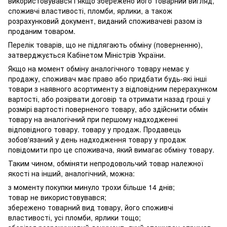
використовувався і якщо збережено його товарний вигляд,
споживчі властивості, пломби, ярлики, а також
розрахунковий документ, виданий споживачеві разом із
проданим товаром.
Перелік товарів, що не підлягають обміну (поверненню),
затверджується Кабінетом Міністрів України.
Якщо на момент обміну аналогічного товару немає у
продажу, споживач має право або придбати будь-які інші
товари з наявного асортименту з відповідним перерахунком
вартості, або розірвати договір та отримати назад гроші у
розмірі вартості поверненого товару, або здійснити обмін
товару на аналогічний при першому надходженні
відповідного товару. товару у продаж. Продавець
зобов'язаний у день надходження товару у продаж
повідомити про це споживача, який вимагає обміну товару.
Таким чином, обміняти непродовольчий товар належної
якості на інший, аналогічний, можна:
з моменту покупки минуло трохи більше 14 днів;
товар не використовувався;
збережено товарний вид товару, його споживчі
властивості, усі пломби, ярлики тощо;