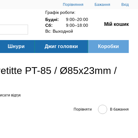
Порівняння
Бажання
Вхід
Графік роботи:
Будні:
9:00–20:00
Мій кошик
Сб:
9:00–18:00
Вс: Выходной
Шнури
Джиг головки
Коробки
etitte PT-85 / Ø85x23mm /
исати відгук
Порівняти
В бажання