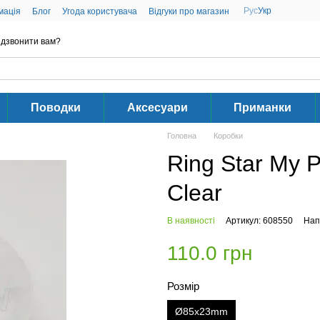
Рус
Укр
мація
Блог
Угода користувача
Відгуки про магазин
дзвонити вам?
Поводки
Аксесуари
Приманки
Головна
Коробки
Ring Star My P
Clear
В наявності
Артикул: 608550
Нап
110.0 грн
Розмір
Ø85x23mm