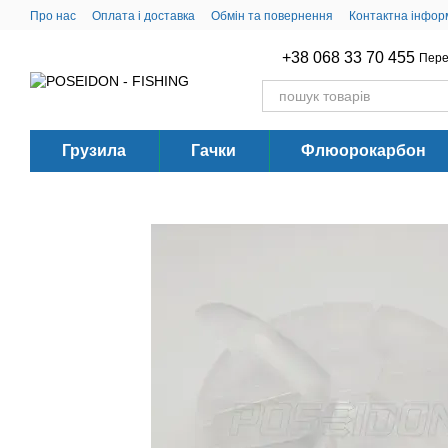
Перейти до основного контенту
Про нас
Оплата і доставка
Обмін та повернення
Контактна інфор
+38 068 33 70 455
Пере
Грузила
Гачки
Флюорокарбон