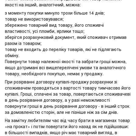
якості на інший, аналогічний, можна:
з моменту покупки минуло трохи більше 14 днів;
товар не використовувався;
збережено товарний вид товару, його споживчі
властивості, усі пломби, ярлики тощо;
зберігся розрахунковий документ, який споживач отримав
разом із товаром;
товар не входить до переліку товарів, які не підлягають
обміну.
Повернути товар належної якості та забрати гроші можна,
якщо дотримані всі вищеперелічені умови та аналогічного
товару, необхідного покупцю, немає у продажу.
При розірванні договору купівлі-продажу розрахунки зі
споживачем проводяться з вартості товару тимчасово його
купівлі. Гроші, сплачені за товар, повертаються споживачеві
в день розірвання договору, а у разі неможливості
повернути гроші в день розірвання договору - в інший строк
за домовленістю сторін, але не пізніше ніж за сім днів.
На замітку любителям час від часу брати в магазинах товар
«на прокат» і потім повертати його назад як не підійшовши:
в більшості випадків, якщо річ має товарний вигляд, в