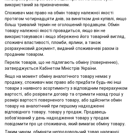
використаний за призначенням.
Споживач має право на обмін товару належної якості
протягом чотирнадцяти днів, за винятком дня купівлі, якщо
більш тривалий термін не оголошений продавцем. Обмін
товару належної якості провадиться, якщо він не
використовувався і якщо збережено його товарний вигляд,
споживчі властивості, пломби, ярлики, а також
розрахунковий документ, виданий споживачеві разом із
проданим товаром.
Перелік товарів, що не підлягають обміну (поверненню),
затверджується Кабінетом Міністрів України.
Якщо на момент обміну аналогічного товару немає у
продажу, споживач має право або придбати будь-які інші
товари з наявного асортименту з відповідним перерахунком
вартості, або розірвати договір та отримати назад гроші у
розмірі вартості поверненого товару, або здійснити обмін
товару на аналогічний при першому надходженні
відповідного товару. товару у продаж. Продавець
зобов'язаний у день надходження товару у продаж
повідомити про це споживача, який вимагає обміну товару.
Таким чином, обміняти непродовольчий товар належної