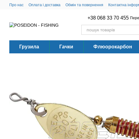
Перейти до основного контенту
Про нас
Оплата і доставка
Обмін та повернення
Контактна інфор
+38 068 33 70 455
Пере
Грузила
Гачки
Флюорокарбон