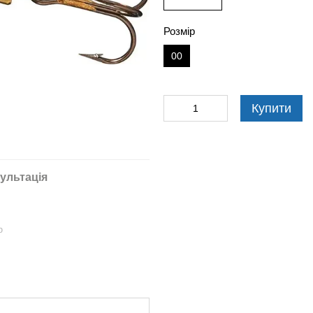
Розмір
00
Купити
ультація
ю