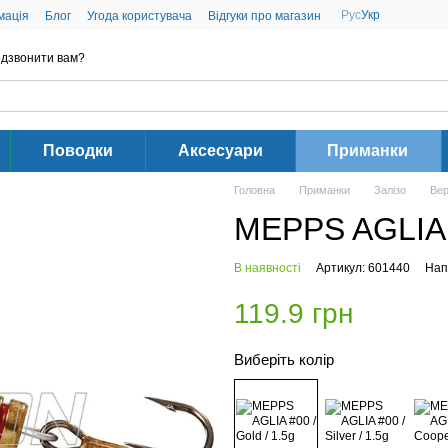
Рус
Укр
мація
Блог
Угода користувача
Відгуки про магазин
дзвонити вам?
Поводки
Аксесуари
Приманки
Головна
Приманки
Залізо
Ве
MEPPS AGLIA #
В наявності
Артикул: 601440
Нап
119.9 грн
Виберіть колір