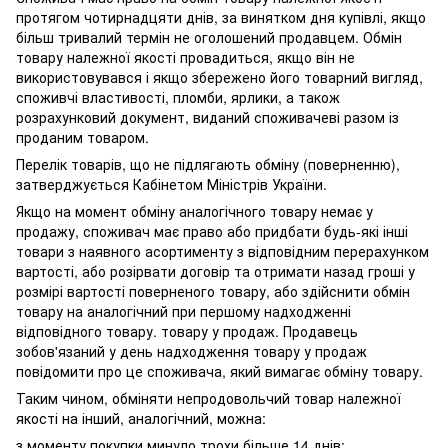
протягом чотирнадцяти днів, за винятком дня купівлі, якщо
більш тривалий термін не оголошений продавцем. Обмін
товару належної якості провадиться, якщо він не
використовувався і якщо збережено його товарний вигляд,
споживчі властивості, пломби, ярлики, а також
розрахунковий документ, виданий споживачеві разом із
проданим товаром.
Перелік товарів, що не підлягають обміну (поверненню),
затверджується Кабінетом Міністрів України.
Якщо на момент обміну аналогічного товару немає у
продажу, споживач має право або придбати будь-які інші
товари з наявного асортименту з відповідним перерахунком
вартості, або розірвати договір та отримати назад гроші у
розмірі вартості поверненого товару, або здійснити обмін
товару на аналогічний при першому надходженні
відповідного товару. товару у продаж. Продавець
зобов'язаний у день надходження товару у продаж
повідомити про це споживача, який вимагає обміну товару.
Таким чином, обміняти непродовольчий товар належної
якості на інший, аналогічний, можна:
з моменту покупки минуло трохи більше 14 днів;