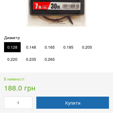
Диаметр
0.128
0.148
0.165
0.185
0.205
0.220
0.235
0.265
В наявності
188.0 грн
Купити