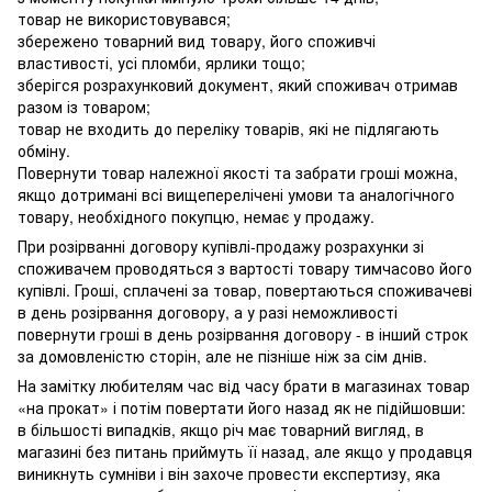
товар не використовувався;
збережено товарний вид товару, його споживчі
властивості, усі пломби, ярлики тощо;
зберігся розрахунковий документ, який споживач отримав
разом із товаром;
товар не входить до переліку товарів, які не підлягають
обміну.
Повернути товар належної якості та забрати гроші можна,
якщо дотримані всі вищеперелічені умови та аналогічного
товару, необхідного покупцю, немає у продажу.
При розірванні договору купівлі-продажу розрахунки зі
споживачем проводяться з вартості товару тимчасово його
купівлі. Гроші, сплачені за товар, повертаються споживачеві
в день розірвання договору, а у разі неможливості
повернути гроші в день розірвання договору - в інший строк
за домовленістю сторін, але не пізніше ніж за сім днів.
На замітку любителям час від часу брати в магазинах товар
«на прокат» і потім повертати його назад як не підійшовши:
в більшості випадків, якщо річ має товарний вигляд, в
магазині без питань приймуть її назад, але якщо у продавця
виникнуть сумніви і він захоче провести експертизу, яка