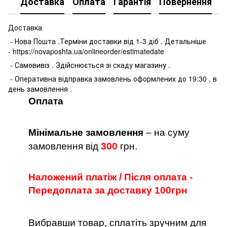
Доставка
Оплата
Гарантія
Повернення
К
Доставка
- Нова Пошта .Терміни доставки від 1-3 діб . Детальніше
- https://novaposhta.ua/onlineorder/estimatedate
- Самовивіз . Здійснюється зі скаду магазину .
- Оперативна відправка замовлень оформлених до 19:30 , в
день замовлення .
Оплата
Мінімальне замовлення
– на суму
замовлення від
300
грн.
Наложений платіж / Після оплата -
Передоплата за доставку 100грн
Вибравши товар, сплатіть зручним для