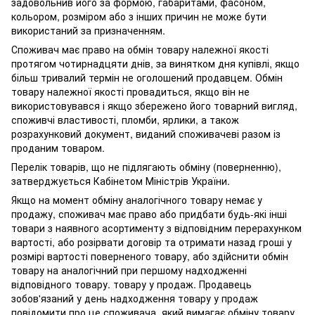
задовольнив його за формою, габаритами, фасоном,
кольором, розміром або з інших причин не може бути
використаний за призначенням.
Споживач має право на обмін товару належної якості
протягом чотирнадцяти днів, за винятком дня купівлі, якщо
більш тривалий термін не оголошений продавцем. Обмін
товару належної якості провадиться, якщо він не
використовувався і якщо збережено його товарний вигляд,
споживчі властивості, пломби, ярлики, а також
розрахунковий документ, виданий споживачеві разом із
проданим товаром.
Перелік товарів, що не підлягають обміну (поверненню),
затверджується Кабінетом Міністрів України.
Якщо на момент обміну аналогічного товару немає у
продажу, споживач має право або придбати будь-які інші
товари з наявного асортименту з відповідним перерахунком
вартості, або розірвати договір та отримати назад гроші у
розмірі вартості поверненого товару, або здійснити обмін
товару на аналогічний при першому надходженні
відповідного товару. товару у продаж. Продавець
зобов'язаний у день надходження товару у продаж
повідомити про це споживача, який вимагає обміну товару.