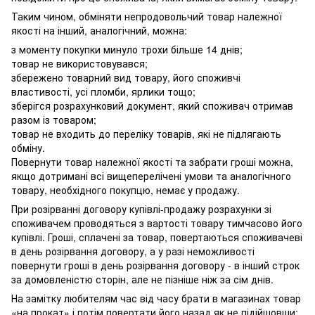
Таким чином, обміняти непродовольчий товар належної
якості на інший, аналогічний, можна:
з моменту покупки минуло трохи більше 14 днів;
товар не використовувався;
збережено товарний вид товару, його споживчі
властивості, усі пломби, ярлики тощо;
зберігся розрахунковий документ, який споживач отримав
разом із товаром;
товар не входить до переліку товарів, які не підлягають
обміну.
Повернути товар належної якості та забрати гроші можна,
якщо дотримані всі вищеперелічені умови та аналогічного
товару, необхідного покупцю, немає у продажу.
При розірванні договору купівлі-продажу розрахунки зі
споживачем проводяться з вартості товару тимчасово його
купівлі. Гроші, сплачені за товар, повертаються споживачеві
в день розірвання договору, а у разі неможливості
повернути гроші в день розірвання договору - в інший строк
за домовленістю сторін, але не пізніше ніж за сім днів.
На замітку любителям час від часу брати в магазинах товар
«на прокат» і потім повертати його назад як не підійшовши: