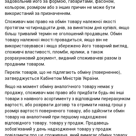
задовольнив його за формою, габаритами, фасоном,
кольором, розміром або з інших причин не може бути
використаний за призначенням.
Споживач має право на обмін товару належної якості
протягом чотирнадцяти днів, за винятком дня купівлі, якщо
більш тривалий термін не оголошений продавцем. Обмін
товару належної якості провадиться, якщо він не
використовувався і якщо збережено його товарний вигляд,
споживчі властивості, пломби, ярлики, а також
розрахунковий документ, виданий споживачеві разом із
проданим товаром.
Перелік товарів, що не підлягають обміну (поверненню),
затверджується Кабінетом Міністрів України.
Якщо на момент обміну аналогічного товару немає у
продажу, споживач має право або придбати будь-які інші
товари з наявного асортименту з відповідним перерахунком
вартості, або розірвати договір та отримати назад гроші у
розмірі вартості поверненого товару, або здійснити обмін
товару на аналогічний при першому надходженні
відповідного товару. товару у продаж. Продавець
зобов'язаний у день надходження товару у продаж
повідомити про це споживача, який вимагає обміну товару.