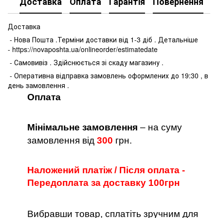
Доставка
Оплата
Гарантія
Повернення
К
Доставка
- Нова Пошта .Терміни доставки від 1-3 діб . Детальніше
- https://novaposhta.ua/onlineorder/estimatedate
- Самовивіз . Здійснюється зі скаду магазину .
- Оперативна відправка замовлень оформлених до 19:30 , в
день замовлення .
Оплата
Мінімальне замовлення
– на суму
замовлення від
300
грн.
Наложений платіж / Після оплата -
Передоплата за доставку 100грн
Вибравши товар, сплатіть зручним для