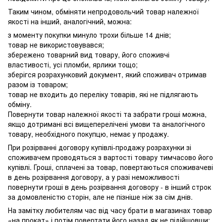
Таким чином, обміняти непродовольчий товар належної
якості на інший, аналогічний, можна:
з моменту покупки минуло трохи більше 14 днів;
товар не використовувався;
збережено товарний вид товару, його споживчі
властивості, усі пломби, ярлики тощо;
зберігся розрахунковий документ, який споживач отримав
разом із товаром;
товар не входить до переліку товарів, які не підлягають
обміну.
Повернути товар належної якості та забрати гроші можна,
якщо дотримані всі вищеперелічені умови та аналогічного
товару, необхідного покупцю, немає у продажу.
При розірванні договору купівлі-продажу розрахунки зі
споживачем проводяться з вартості товару тимчасово його
купівлі. Гроші, сплачені за товар, повертаються споживачеві
в день розірвання договору, а у разі неможливості
повернути гроші в день розірвання договору - в інший строк
за домовленістю сторін, але не пізніше ніж за сім днів.
На замітку любителям час від часу брати в магазинах товар
«на прокат» і потім повертати його назад як не підійшовши: