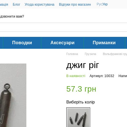
Рус
Укр
мація
Блог
Угода користувача
Відгуки про магазин
дзвонити вам?
Поводки
Аксесуари
Приманки
Головна
Грузила
Вольфрамові гр
джиг ріг
В наявності
Артикул: 10032
Напис
57.3 грн
Виберіть колір