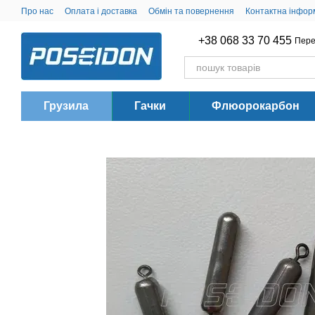
Перейти до основного контенту
Про нас
Оплата і доставка
Обмін та повернення
Контактна інфор
+38 068 33 70 455
Пере
Грузила
Гачки
Флюорокарбон