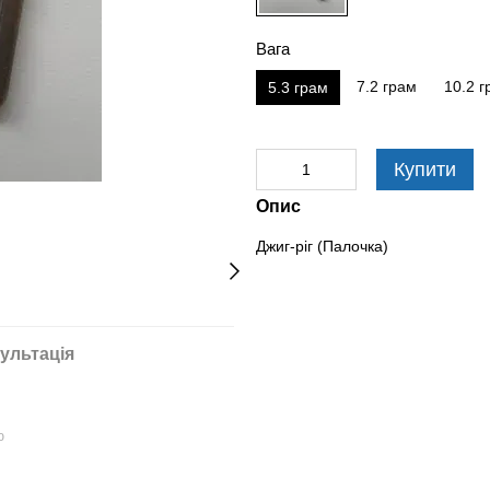
Вага
7.2 грам
10.2 г
5.3 грам
Купити
Опис
Джиг-ріг (Палочка)
ультація
ю