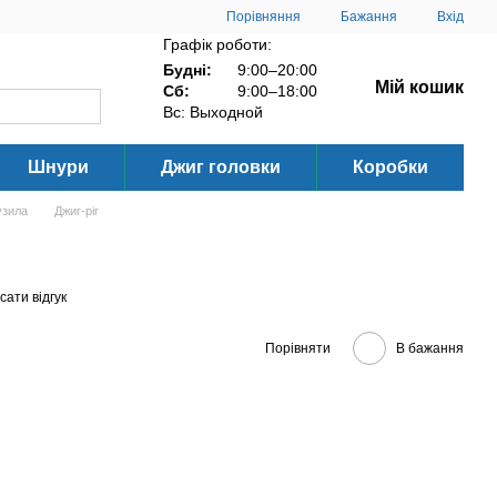
Порівняння
Бажання
Вхід
Графік роботи:
Будні:
9:00–20:00
Мій кошик
Сб:
9:00–18:00
Вс: Выходной
Шнури
Джиг головки
Коробки
узила
Джиг-ріг
ати відгук
Порівняти
В бажання