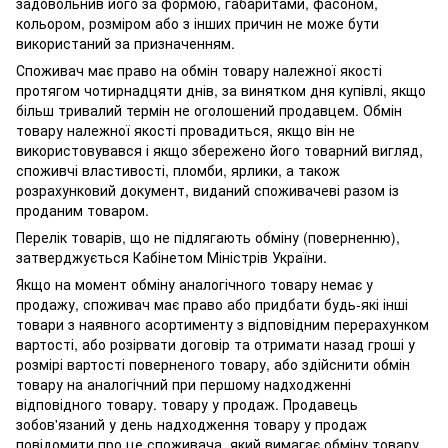
задовольнив його за формою, габаритами, фасоном,
кольором, розміром або з інших причин не може бути
використаний за призначенням.
Споживач має право на обмін товару належної якості
протягом чотирнадцяти днів, за винятком дня купівлі, якщо
більш тривалий термін не оголошений продавцем. Обмін
товару належної якості провадиться, якщо він не
використовувався і якщо збережено його товарний вигляд,
споживчі властивості, пломби, ярлики, а також
розрахунковий документ, виданий споживачеві разом із
проданим товаром.
Перелік товарів, що не підлягають обміну (поверненню),
затверджується Кабінетом Міністрів України.
Якщо на момент обміну аналогічного товару немає у
продажу, споживач має право або придбати будь-які інші
товари з наявного асортименту з відповідним перерахунком
вартості, або розірвати договір та отримати назад гроші у
розмірі вартості поверненого товару, або здійснити обмін
товару на аналогічний при першому надходженні
відповідного товару. товару у продаж. Продавець
зобов'язаний у день надходження товару у продаж
повідомити про це споживача, який вимагає обміну товару.