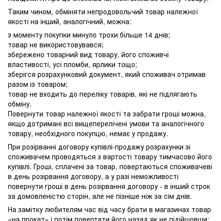
Таким чином, обміняти непродовольчий товар належної
якості на інший, аналогічний, можна:
з моменту покупки минуло трохи більше 14 днів;
товар не використовувався;
збережено товарний вид товару, його споживчі
властивості, усі пломби, ярлики тощо;
зберігся розрахунковий документ, який споживач отримав
разом із товаром;
товар не входить до переліку товарів, які не підлягають
обміну.
Повернути товар належної якості та забрати гроші можна,
якщо дотримані всі вищеперелічені умови та аналогічного
товару, необхідного покупцю, немає у продажу.
При розірванні договору купівлі-продажу розрахунки зі
споживачем проводяться з вартості товару тимчасово його
купівлі. Гроші, сплачені за товар, повертаються споживачеві
в день розірвання договору, а у разі неможливості
повернути гроші в день розірвання договору - в інший строк
за домовленістю сторін, але не пізніше ніж за сім днів.
На замітку любителям час від часу брати в магазинах товар
«на прокат» і потім повертати його назад як не підійшовши: