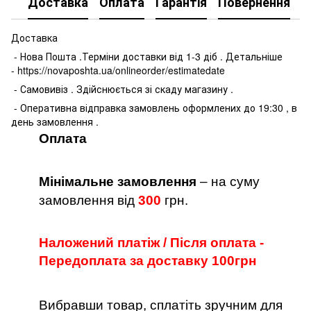
Доставка
Оплата
Гарантія
Повернення
К
Доставка
- Нова Пошта .Терміни доставки від 1-3 діб . Детальніше
- https://novaposhta.ua/onlineorder/estimatedate
- Самовивіз . Здійснюється зі скаду магазину .
- Оперативна відправка замовлень оформлених до 19:30 , в
день замовлення .
Оплата
Мінімальне замовлення
– на суму
замовлення від
300
грн.
Наложений платіж / Після оплата -
Передоплата за доставку 100грн
Вибравши товар, сплатіть зручним для