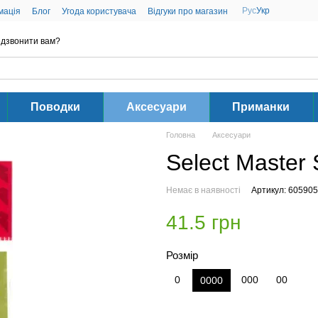
Рус
Укр
мація
Блог
Угода користувача
Відгуки про магазин
дзвонити вам?
Поводки
Аксесуари
Приманки
Головна
Аксесуари
Select Master
Немає в наявності
Артикул: 605905
41.5 грн
Розмір
0
000
00
0000