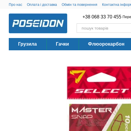
Перейти до основного контенту
Про нас
Оплата і доставка
Обмін та повернення
Контактна інфор
+38 068 33 70 455
Пере
Грузила
Гачки
Флюорокарбон