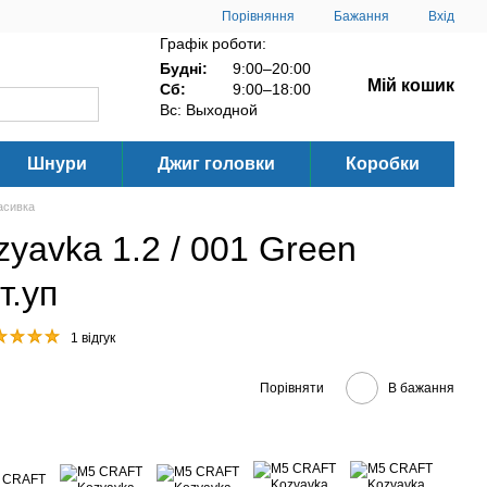
Порівняння
Бажання
Вхід
Графік роботи:
Будні:
9:00–20:00
Мій кошик
Сб:
9:00–18:00
Вс: Выходной
Шнури
Джиг головки
Коробки
асивка
avka 1.2 / 001 Green
т.уп
1 відгук
Порівняти
В бажання