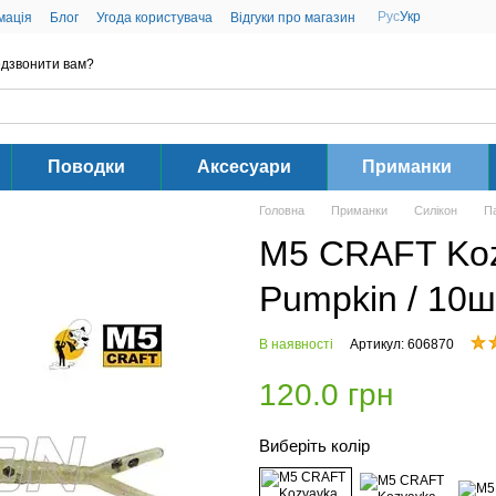
Рус
Укр
мація
Блог
Угода користувача
Відгуки про магазин
дзвонити вам?
Поводки
Аксесуари
Приманки
Головна
Приманки
Силікон
П
M5 CRAFT Kozy
Pumpkin / 10ш
В наявності
Артикул: 606870
120.0 грн
Виберіть колір