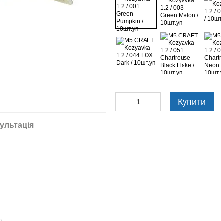
Купити
ультація
ю