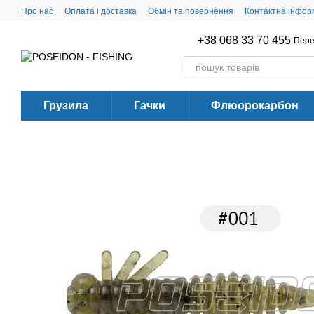
Перейти до основного контенту
Про нас
Оплата і доставка
Обмін та повернення
Контактна інфор
+38 068 33 70 455
Пере
Грузила
Гачки
Флюорокарбон