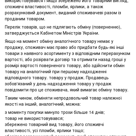
використовувався і якщо збережено його товарний вигляд,
споживчі властивості, пломби, ярлики, а також
розрахунковий документ, виданий споживачеві разом із
проданим товаром.
Перелік товарів, що не підлягають обміну (поверненню),
затверджується Кабінетом Міністрів України.
Якщо на момент обміну аналогічного товару немає у
продажу, споживач має право або придбати будь-які інші
товари з наявного асортименту з відповідним перерахунком
вартості, або розірвати договір та отримати назад гроші у
розмірі вартості поверненого товару, або здійснити обмін
товару на аналогічний при першому надходженні
відповідного товару. товару у продаж. Продавець
зобов'язаний у день надходження товару у продаж
повідомити про це споживача, який вимагає обміну товару.
Таким чином, обміняти непродовольчий товар належної
якості на інший, аналогічний, можна:
з моменту покупки минуло трохи більше 14 днів;
товар не використовувався;
збережено товарний вид товару, його споживчі
властивості, усі пломби, ярлики тощо;