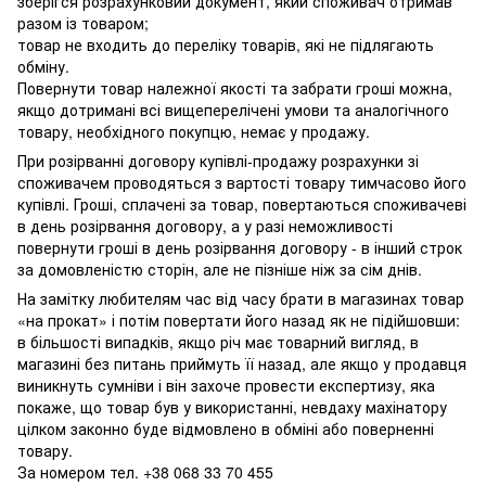
зберігся розрахунковий документ, який споживач отримав
разом із товаром;
товар не входить до переліку товарів, які не підлягають
обміну.
Повернути товар належної якості та забрати гроші можна,
якщо дотримані всі вищеперелічені умови та аналогічного
товару, необхідного покупцю, немає у продажу.
При розірванні договору купівлі-продажу розрахунки зі
споживачем проводяться з вартості товару тимчасово його
купівлі. Гроші, сплачені за товар, повертаються споживачеві
в день розірвання договору, а у разі неможливості
повернути гроші в день розірвання договору - в інший строк
за домовленістю сторін, але не пізніше ніж за сім днів.
На замітку любителям час від часу брати в магазинах товар
«на прокат» і потім повертати його назад як не підійшовши:
в більшості випадків, якщо річ має товарний вигляд, в
магазині без питань приймуть її назад, але якщо у продавця
виникнуть сумніви і він захоче провести експертизу, яка
покаже, що товар був у використанні, невдаху махінатору
цілком законно буде відмовлено в обміні або поверненні
товару.
За номером тел. +38 068 33 70 455