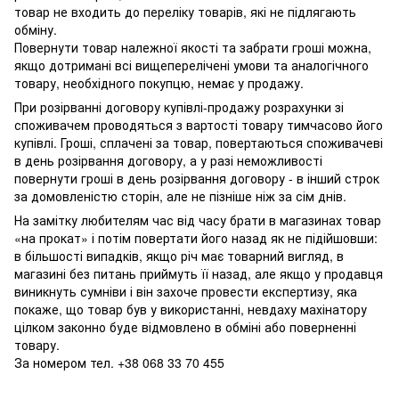
товар не входить до переліку товарів, які не підлягають
обміну.
Повернути товар належної якості та забрати гроші можна,
якщо дотримані всі вищеперелічені умови та аналогічного
товару, необхідного покупцю, немає у продажу.
При розірванні договору купівлі-продажу розрахунки зі
споживачем проводяться з вартості товару тимчасово його
купівлі. Гроші, сплачені за товар, повертаються споживачеві
в день розірвання договору, а у разі неможливості
повернути гроші в день розірвання договору - в інший строк
за домовленістю сторін, але не пізніше ніж за сім днів.
На замітку любителям час від часу брати в магазинах товар
«на прокат» і потім повертати його назад як не підійшовши:
в більшості випадків, якщо річ має товарний вигляд, в
магазині без питань приймуть її назад, але якщо у продавця
виникнуть сумніви і він захоче провести експертизу, яка
покаже, що товар був у використанні, невдаху махінатору
цілком законно буде відмовлено в обміні або поверненні
товару.
За номером тел. +38 068 33 70 455