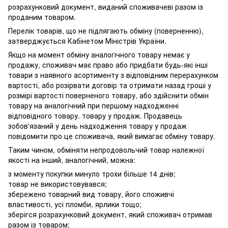
розрахунковий документ, виданий споживачеві разом із
проданим товаром.
Перелік товарів, що не підлягають обміну (поверненню),
затверджується Кабінетом Міністрів України.
Якщо на момент обміну аналогічного товару немає у
продажу, споживач має право або придбати будь-які інші
товари з наявного асортименту з відповідним перерахунком
вартості, або розірвати договір та отримати назад гроші у
розмірі вартості поверненого товару, або здійснити обмін
товару на аналогічний при першому надходженні
відповідного товару. товару у продаж. Продавець
зобов'язаний у день надходження товару у продаж
повідомити про це споживача, який вимагає обміну товару.
Таким чином, обміняти непродовольчий товар належної
якості на інший, аналогічний, можна:
з моменту покупки минуло трохи більше 14 днів;
товар не використовувався;
збережено товарний вид товару, його споживчі
властивості, усі пломби, ярлики тощо;
зберігся розрахунковий документ, який споживач отримав
разом із товаром;