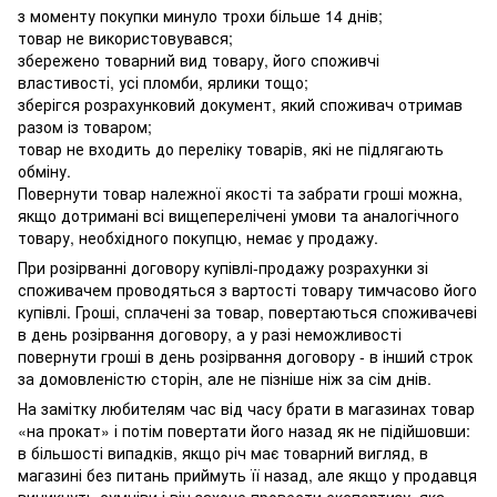
з моменту покупки минуло трохи більше 14 днів;
товар не використовувався;
збережено товарний вид товару, його споживчі
властивості, усі пломби, ярлики тощо;
зберігся розрахунковий документ, який споживач отримав
разом із товаром;
товар не входить до переліку товарів, які не підлягають
обміну.
Повернути товар належної якості та забрати гроші можна,
якщо дотримані всі вищеперелічені умови та аналогічного
товару, необхідного покупцю, немає у продажу.
При розірванні договору купівлі-продажу розрахунки зі
споживачем проводяться з вартості товару тимчасово його
купівлі. Гроші, сплачені за товар, повертаються споживачеві
в день розірвання договору, а у разі неможливості
повернути гроші в день розірвання договору - в інший строк
за домовленістю сторін, але не пізніше ніж за сім днів.
На замітку любителям час від часу брати в магазинах товар
«на прокат» і потім повертати його назад як не підійшовши:
в більшості випадків, якщо річ має товарний вигляд, в
магазині без питань приймуть її назад, але якщо у продавця
виникнуть сумніви і він захоче провести експертизу, яка