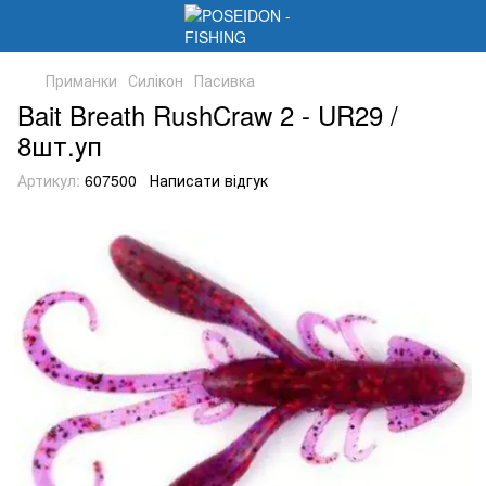
Приманки
Силікон
Пасивка
Bait Breath RushCraw 2 - UR29 /
8шт.уп
Артикул:
607500
Написати відгук