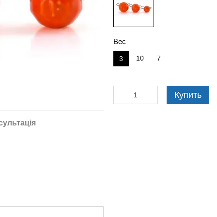
Вес
10
7
3
Купить
сультація