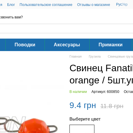
Рус
Укр
ия
Блог
Пользовательское соглашение
Отзывы о магазине
звонить вам?
Поводки
Аксесуары
Приманки
Главная
Грузила
Свинцовые груз
Свинец Fanati
orange / 5шт.у
В наличии
Артикул: 600850
Оста
9.4 грн
11.8 грн
Выберите цвет