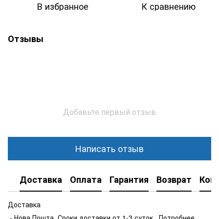
В избранное
К сравнению
Отзывы
Добавьте первый отзыв
Написать отзыв
Доставка
Оплата
Гарантия
Возврат
Кон
Доставка
- Нова Пошта .Сроки доставки от 1-3 суток . Потробнее