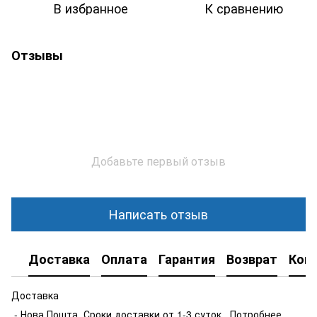
В избранное
К сравнению
Отзывы
Добавьте первый отзыв
Написать отзыв
Доставка
Оплата
Гарантия
Возврат
Кон
Доставка
- Нова Пошта .Сроки доставки от 1-3 суток . Потробнее