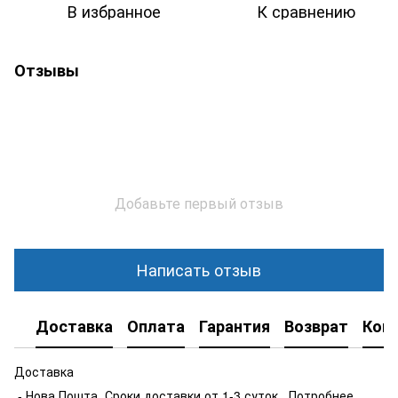
В избранное
К сравнению
Отзывы
Добавьте первый отзыв
Написать отзыв
Доставка
Оплата
Гарантия
Возврат
Кон
Доставка
- Нова Пошта .Сроки доставки от 1-3 суток . Потробнее