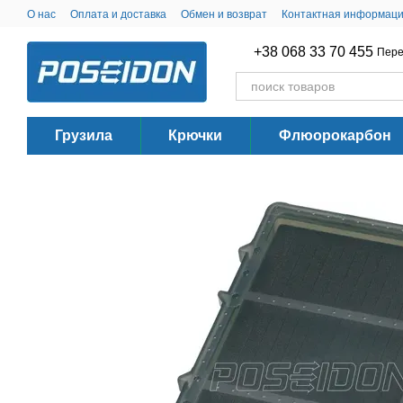
Перейти к основному контенту
О нас
Оплата и доставка
Обмен и возврат
Контактная информац
+38 068 33 70 455
Пере
Грузила
Крючки
Флюорокарбон