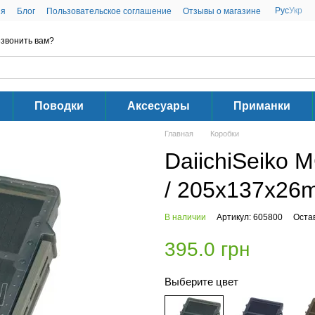
Рус
Укр
ия
Блог
Пользовательское соглашение
Отзывы о магазине
звонить вам?
Поводки
Аксесуары
Приманки
Главная
Коробки
DaiichiSeiko M
/ 205х137х26
В наличии
Артикул: 605800
Оста
395.0 грн
Выберите цвет