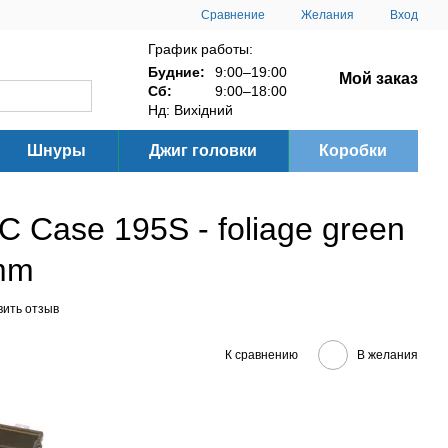
Сравнение
Желания
Вход
График работы:
Будние:
9:00–19:00
Мой заказ
Сб:
9:00–18:00
Нд: Вихідний
Шнуры
Джиг головки
Коробки
C Case 195S - foliage green
mm
вить отзыв
К сравнению
В желания