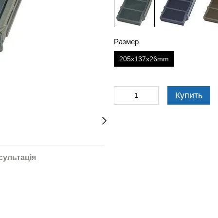
Размер
205х137х26mm
Купить
сультація